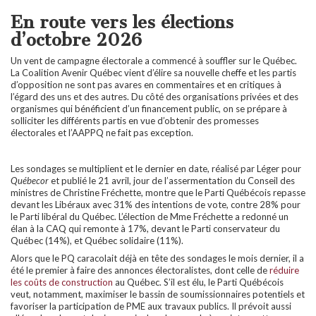
En route vers les élections
d’octobre 2026
Un vent de campagne électorale a commencé à souffler sur le Québec.
La Coalition Avenir Québec vient d’élire sa nouvelle cheffe et les partis
d’opposition ne sont pas avares en commentaires et en critiques à
l’égard des uns et des autres. Du côté des organisations privées et des
organismes qui bénéficient d’un financement public, on se prépare à
solliciter les différents partis en vue d’obtenir des promesses
électorales et l’AAPPQ ne fait pas exception.
Les sondages se multiplient et le dernier en date, réalisé par
Léger pour
Québecor
et publié le 21 avril, jour de l’assermentation du Conseil des
ministres de Christine Fréchette, montre que le Parti Québécois repasse
devant les Libéraux avec 31% des intentions de vote, contre 28% pour
le Parti libéral du Québec. L’élection de Mme Fréchette a redonné un
élan à la CAQ qui remonte à 17%, devant le Parti conservateur du
Québec (14%), et Québec solidaire (11%).
Alors que le PQ caracolait déjà en tête des sondages le mois dernier, il a
été le premier à faire des annonces électoralistes, dont celle de
réduire
les coûts de construction
au Québec. S’il est élu, le Parti Québécois
veut, notamment, maximiser le bassin de soumissionnaires potentiels et
favoriser la participation de PME aux travaux publics. Il prévoit aussi