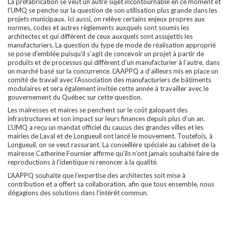
La préfabrication se veut un autre sujet incontournable en ce moment et
l’UMQ se penche sur la question de son utilisation plus grande dans les
projets municipaux. Ici aussi, on relève certains enjeux propres aux
normes, codes et autres règlements auxquels sont soumis les
architectes et qui diffèrent de ceux auxquels sont assujettis les
manufacturiers. La question du type de mode de réalisation approprié
se pose d’emblée puisqu’il s’agit de concevoir un projet à partir de
produits et de processus qui diffèrent d’un manufacturier à l’autre, dans
un marché basé sur la concurrence. L’AAPPQ a d’ailleurs mis en place un
comité de travail avec l’Association des manufacturiers de bâtiments
modulaires et sera également invitée cette année à travailler avec le
gouvernement du Québec sur cette question.
Les mairesses et maires se penchent sur le coût galopant des
infrastructures et son impact sur leurs finances depuis plus d’un an.
L’UMQ a reçu un mandat officiel du caucus des grandes villes et les
mairies de Laval et de Longueuil ont lancé le mouvement. Toutefois, à
Longueuil, on se veut rassurant. La conseillère spéciale au cabinet de la
mairesse Catherine Fournier affirme qu’ils n’ont jamais souhaité faire de
reproductions à l’identique ni renoncer à la qualité.
L’AAPPQ souhaite que l’expertise des architectes soit mise à
contribution et a offert sa collaboration, afin que tous ensemble, nous
dégagions des solutions dans l’intérêt commun.