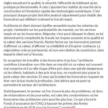
règles encadrant la qualité, la sécurité, l’efficacité du bâtiment qu’en
pratique professionnelle. À cela s’ajoutent les réalités du marché de la
construction et l’évolution rapide des technologies numériques. C’est
pourquoi chaque projet doit être analysé séparément pour établir des
honoraires qui reflètent vraiment le travail requis.
Architecte et client doivent clarifier ensemble toutes les attentes du
projet, s’entendre sur les particularités du mandat, sur les services
requis et sur les honoraires. Négocier, c’est aussi éduquer le client, en lui
démontrant la complexité du travail, les risques assumés et la qualité et
la valeur des services fournis. Rester ferme sur ses honoraires permet
d’affirmer sa valeur, d’affirmer sa crédibilité et d’inspirer confiance. La
négociation crée un partenariat, et non une relation de soumission, dans
lequel le client est à l’écoute.
En acceptant de travailler à des honoraires trop bas, l’architecte
contribue à banaliser son rôle dans un marché où sa valeur est souvent
mal comprise et il ou elle risque d’être pris dans une spirale dangereuse
où les clients, habitués à des prix trop bas, ne voudront plus payer la
juste valeur des services. Et ceux qui bradent les honoraires risquent de
tirer vers le bas toute la profession. Une dérive que ne peut se
permettre le secteur de l’architecture.
Statistiquement, le secteur où l’on trouve le plus de problèmes, et donc
de réclamations et de poursuites, est celui des condominiums où les
honoraires des architectes sont aussi les plus bas. Ce qui a forcé le
Fonds d’assurance de l’OAQ à hausser les primes des firmes
d’architecture de 20 % pour le Groupe C-condos
[ii]
.