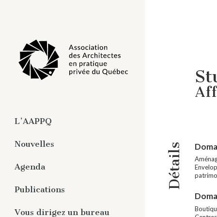
St
Aff
L’AAPPQ
À propos
Nouvelles
Domai
Détails
Organisation
Aménage
Agenda
Envelop
Travaux
patrimo
Pratique privée de
Publications
l’architecture
Domai
Magazine numérique -
Boutiqu
Vous dirigez un bureau
Centres 