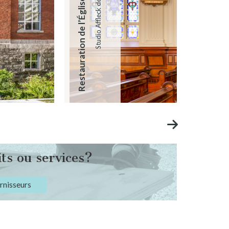
Restauration de l’Église de la Visitation
Studio Affleck de la Riva
ts ou services?
urnisseurs