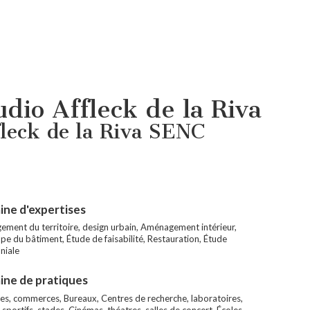
udio Affleck de la Riva
leck de la Riva SENC
ne d'expertises
ment du territoire, design urbain, Aménagement intérieur,
pe du bâtiment, Étude de faisabilité, Restauration, Étude
niale
ne de pratiques
es, commerces, Bureaux, Centres de recherche, laboratoires,
sportifs, stades, Cinémas, théatres, salles de concert, Écoles,