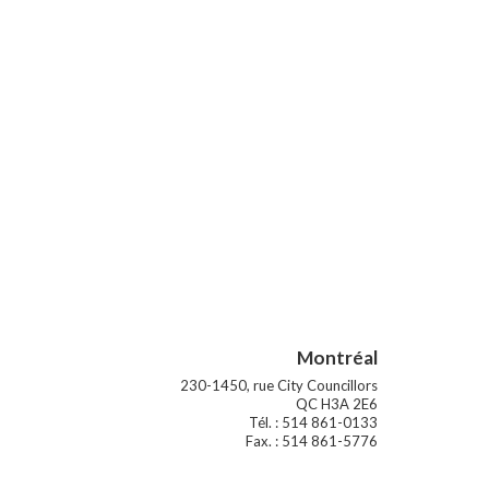
Montréal
230-1450, rue City Councillors
QC H3A 2E6
Tél. : 514 861-0133
Fax. : 514 861-5776