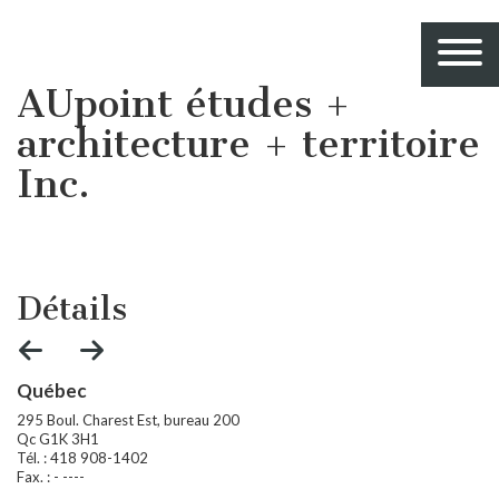
AUpoint études +
architecture + territoire
Inc.
Détails
Québec
M
295 Boul. Charest Est, bureau 200
27
Qc G1K 3H1
Qu
Tél. : 418 908-1402
Té
Fax. : - ----
Fax