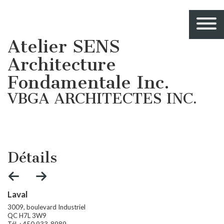
Atelier SENS
Architecture
Fondamentale Inc.
VBGA ARCHITECTES INC.
Détails
Laval
S
3009, boulevard Industriel
60
QC H7L 3W9
QC