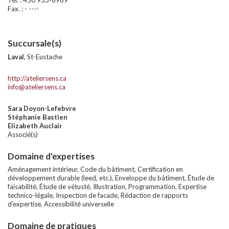
Tél. : 450 933-8989
Té
Fax. : - ----
Fax
Succursale(s)
Laval
, St-Eustache
http://ateliersens.ca
info@ateliersens.ca
Sara Doyon-Lefebvre
Stéphanie Bastien
Elizabeth Auclair
Associé(s)
Domaine d'expertises
Aménagement intérieur, Code du bâtiment, Certification en
développement durable (leed, etc.), Enveloppe du bâtiment, Étude de
faisabilité, Étude de vétusté, Illustration, Programmation, Expertise
technico-légale, Inspection de facade, Rédaction de rapports
d'expertise, Accessibilité universelle
Domaine de pratiques