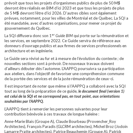
prévoit que tous les projets d’organismes publics de plus de 50 M$
devront être réalisés en BIM d’ici 2023 et que tous les projets de plus
de 5 M$ devront l’être d’ici 2026. D’autres cibles sont également
prévues, notamment, pour les villes de Montréal et de Québec. La SQI a
été mandatée, avec d’autres organisations, pour mener ce projet du
gouvernement du Québec.
er
La SQI diffusera donc son 1
Guide BIM
qui porte sur la rémunération et
les services, en septembre 2022. Ce Guide servira de référence aux
donneurs d’ouvrage publics et aux firmes de services professionnels en
architecture et en ingénierie.
Le Guide sera révisé au fur et à mesure de l’évolution du contexte ; de
nouvelles sections sont à prévoir. De nouveaux travaux doivent
d’ailleurs débuter dès l’automne. L’AAPPQ poursuivra sa participation
aux ateliers, dans l’objectif de favoriser une compréhension commune
de la portée des services et de la juste rémunération de ceux-ci.
Il est important de noter que même si l’AAPPQ a collaboré avec la SQI
tout au long de la préparation de ce guide,
le document final (version 1)
est celui de la SQI et ne correspond pas, en tout point, aux orientations
souhaitées par l’AAPPQ
.
L’AAPPQ tient à remercier les personnes suivantes pour leur
contribution bénévole à ces travaux de longue haleine :
Anne-Marie Blais (Groupe A), Claude Bourbeau (Provencher_Roy
Architectes), François Paradis (GLCRM architectes), Michel Broz (Jodoin
Lamarre Pratte architectes), Patrice Beauchemin (Groupe A), Patrick