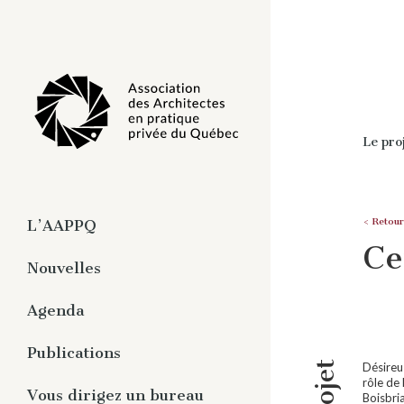
Le pro
< Retour
L’AAPPQ
Ce
À propos
Nouvelles
Organisation
Agenda
Travaux
Pratique privée de
Publications
l’architecture
Désireu
rôle de 
Magazine numérique -
Vous dirigez un bureau
Boisbri