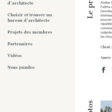
Le projet
Panorama
Atelier
d'architecte
Fatima 
Publications aux membres
l’envelo
Vous êtes membre
Choisir et trouver un
Études et guides
intérieu
pouvant 
bureau d'architecte
Vous n’êtes pas membre
Rapports et communiqués
répétit
communa
Rediffusion de webinaires
Pourquoi un architecte ?
Projets des membres
soignée,
les cito
Trouver un architecte
Partenaires
Client 
Répertoire des partenaires
Vidéos
Année 
Devenir partenaire
Architectes en série
Nous joindre
Réflexion avec le membre
honorifique
Que fait l’architecte ?
Projets de nos membres