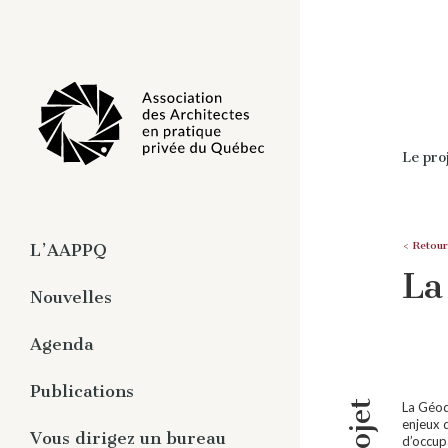
Le pro
< Retour
L’AAPPQ
La
À propos
Nouvelles
Organisation
Agenda
Travaux
Pratique privée de
Publications
l’architecture
La Géode
enjeux d
Magazine numérique -
Vous dirigez un bureau
d’occupa