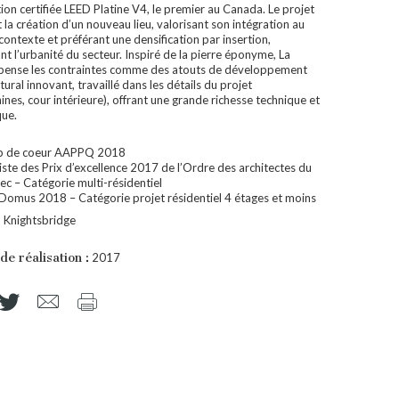
ion certifiée LEED Platine V4, le premier au Canada. Le projet
 la création d’un nouveau lieu, valorisant son intégration au
contexte et préférant une densification par insertion,
t l’urbanité du secteur. Inspiré de la pierre éponyme, La
ense les contraintes comme des atouts de développement
tural innovant, travaillé dans les détails du projet
nes, cour intérieure), offrant une grande richesse technique et
que.
p de coeur AAPPQ 2018
liste des Prix d’excellence 2017 de l’Ordre des architectes du
c – Catégorie multi-résidentiel
 Domus 2018 – Catégorie projet résidentiel 4 étages et moins
:
Knightsbridge
de réalisation :
2017