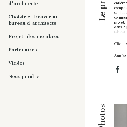
Le projet
Panorama
entière
d'architecte
composé
Publications aux membres
sur l’a
Vous êtes membre
Choisir et trouver un
Études et guides
commune
projet.
bureau d'architecte
Vous n’êtes pas membre
Rapports et communiqués
dans le
tableau 
Rediffusion de webinaires
Pourquoi un architecte ?
Projets des membres
Trouver un architecte
Client 
Partenaires
Année 
Répertoire des partenaires
Vidéos
Devenir partenaire
Architectes en série
Nous joindre
Réflexion avec le membre
honorifique
Que fait l’architecte ?
Projets de nos membres
Photos