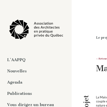
Le pro
< Retour
L’AAPPQ
Ma
À propos
Nouvelles
Organisation
Agenda
Travaux
Pratique privée de
Publications
l’architecture
La Maiso
couple e
Magazine numérique -
Vous dirigez un bureau
nature 