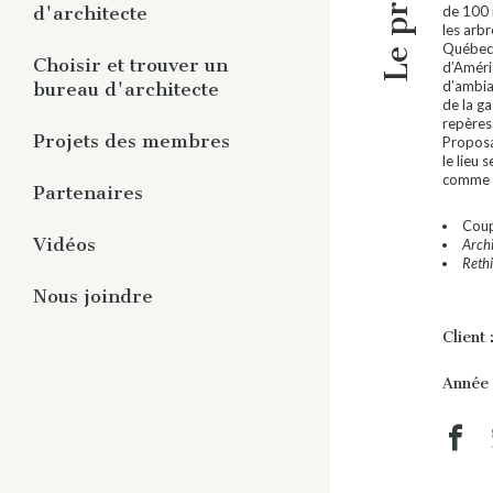
Le projet
Panorama
de 100 
d'architecte
les arbr
Publications aux membres
Québec.
Vous êtes membre
Choisir et trouver un
Études et guides
d’Améri
d’ambia
bureau d'architecte
Vous n’êtes pas membre
Rapports et communiqués
de la g
repères 
Rediffusion de webinaires
Pourquoi un architecte ?
Projets des membres
Proposa
le lieu
Trouver un architecte
comme d
Partenaires
Cou
Répertoire des partenaires
Vidéos
Arch
Reth
Devenir partenaire
Architectes en série
Nous joindre
Réflexion avec le membre
Client 
honorifique
Que fait l’architecte ?
Année 
Projets de nos membres