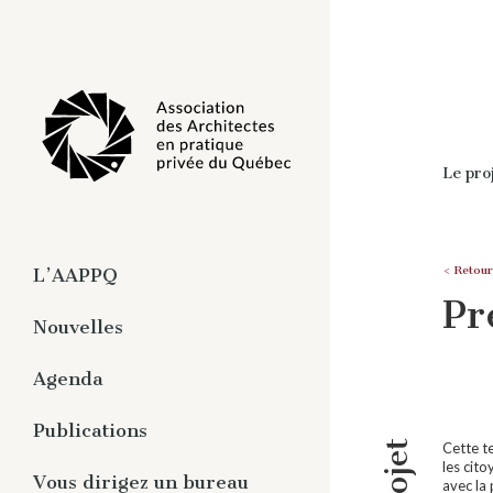
Le pro
< Retour
L’AAPPQ
Pr
À propos
Nouvelles
Organisation
Agenda
Travaux
Pratique privée de
Publications
l’architecture
Cette te
les cito
Magazine numérique -
Vous dirigez un bureau
avec la