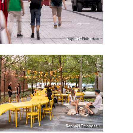
Raphaël Thibodeau
Raphaël Thibodeau