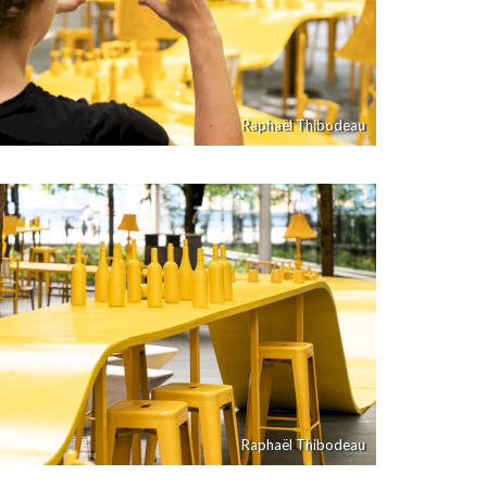
Raphaël Thibodeau
Raphaël Thibodeau