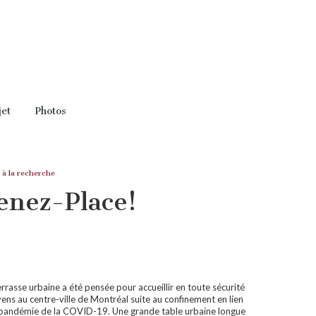
jet
Photos
 à la recherche
enez-Place!
rrasse urbaine a été pensée pour accueillir en toute sécurité
yens au centre-ville de Montréal suite au confinement en lien
 pandémie de la COVID-19. Une grande table urbaine longue