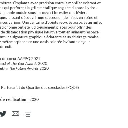
mètres s’implante avec précision entre le mobilier existant et
es qui perforent la grille métallique angulée du parc Hydro-
 La table ondule sous le couvert forestier des féviers
que, laissant découvrir une succession de mises en scène et
nces variées. Une centaine d’objets recyclés associés au milieu
astronomie ont été judicieusement placés pour offrir des
de distanciation physique intuitive tout en animant l’espace.
nt une signature graphique éclatante et un éclairage tamisé,
 se métamorphose en une oasis colorée invitante de jour
e nuit.
p de coeur AAPPQ 2021
itect of The Year Awards
2020
inking The Future Awards
2020
:
Partenariat du Quartier des spectacles (PQDS)
de réalisation :
2020