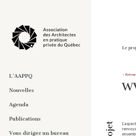
Le pro
< Retour
L’AAPPQ
WV
À propos
Nouvelles
Organisation
Agenda
Travaux
Pratique privée de
Publications
l’architecture
L’aspect
renvoyan
Magazine numérique -
Vous dirigez un bureau
ensembl