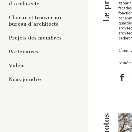
Le projet
Panorama
gabarit 
d'architecte
façades
Publications aux membres
fonctio
Vous êtes membre
Choisir et trouver un
Études et guides
cohérent
quartier
bureau d'architecte
Vous n’êtes pas membre
Rapports et communiqués
archite
architec
Rediffusion de webinaires
Pourquoi un architecte ?
Projets des membres
cachet 
Trouver un architecte
Client 
Partenaires
Année 
Répertoire des partenaires
Vidéos
Devenir partenaire
Architectes en série
Nous joindre
Réflexion avec le membre
honorifique
Que fait l’architecte ?
Projets de nos membres
Photos