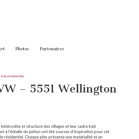
jet
Photos
Partenaires
 à la recherche
W – 5551 Wellington
 hétéroclite et structuré des villages et leur cadre bâti
t à l’échelle du piéton ont été sources d’inspiration pour cet
e résidentiel. Chaque plex présente une matérialité et un