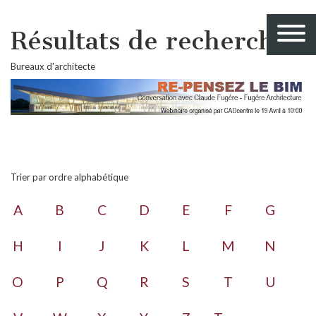
Résultats de recherche
Bureaux d'architecte
Trier par ordre alphabétique
A
B
C
D
E
F
G
H
I
J
K
L
M
N
O
P
Q
R
S
T
U