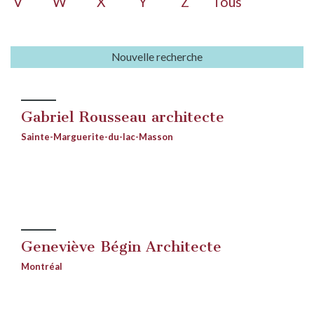
V
W
X
Y
Z
Tous
Nouvelle recherche
Gabriel Rousseau architecte
Sainte-Marguerite-du-lac-Masson
Geneviève Bégin Architecte
Montréal