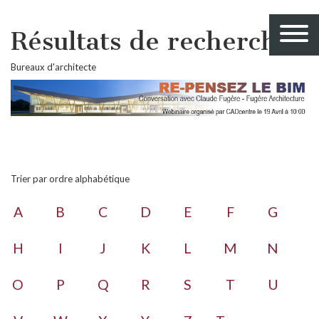
Résultats de recherche
Bureaux d'architecte
Trier par ordre alphabétique
A
B
C
D
E
F
G
H
I
J
K
L
M
N
O
P
Q
R
S
T
U