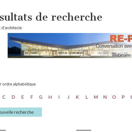
sultats de recherche
 d'architecte
ar ordre alphabétique
C
D
E
F
G
H
I
J
K
L
M
N
O
P
uvelle recherche