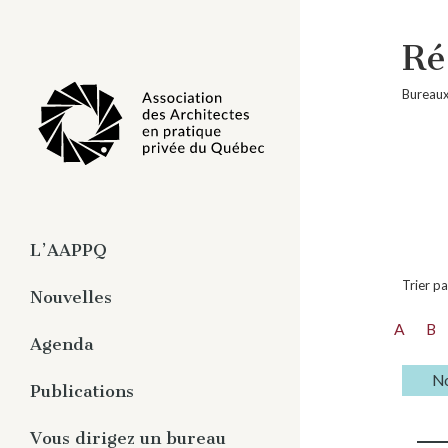
Ré
Bureaux
L’AAPPQ
Trier p
À propos
Nouvelles
Organisation
A
B
Agenda
Travaux
Pratique privée de
No
Publications
l’architecture
Magazine numérique -
Vous dirigez un bureau