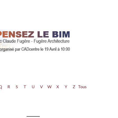
Q
R
S
T
U
V
W
X
Y
Z
Tous