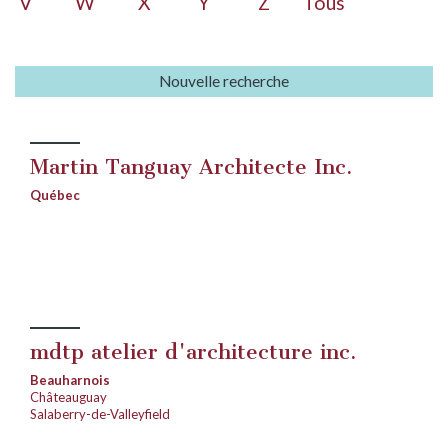
V
W
X
Y
Z
Tous
Nouvelle recherche
Martin Tanguay Architecte Inc.
Québec
mdtp atelier d'architecture inc.
Beauharnois
Châteauguay
Salaberry-de-Valleyfield