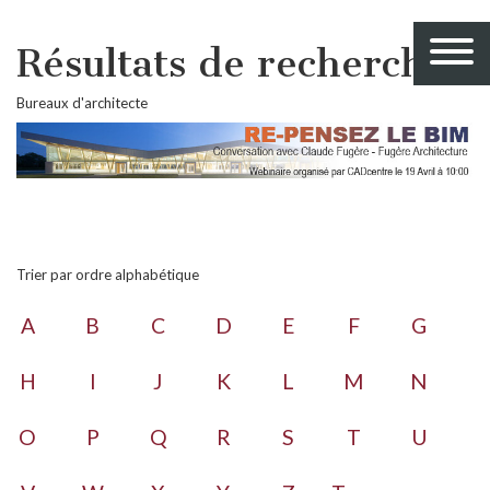
Résultats de recherche
Bureaux d'architecte
Trier par ordre alphabétique
A
B
C
D
E
F
G
H
I
J
K
L
M
N
O
P
Q
R
S
T
U