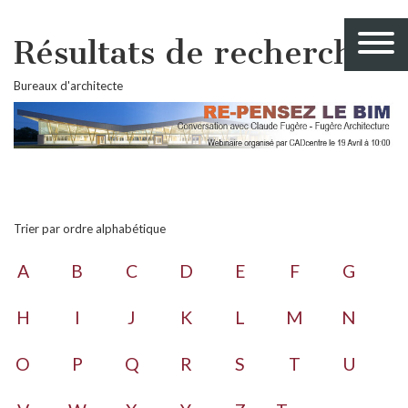
Résultats de recherche
Bureaux d'architecte
Trier par ordre alphabétique
A
B
C
D
E
F
G
H
I
J
K
L
M
N
O
P
Q
R
S
T
U